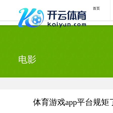
开云「中国」集团Kaiyun·官方网站
首页
电影
体育游戏app平台规矩了