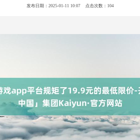
发布日期：2025-01-11 10:07 点击次数：104