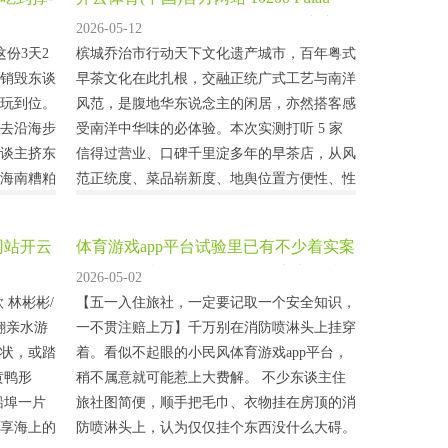
网站
Pinang-开云「中国」集团Kaiyun·官方网
2026-05-12
站
份3天2
槟城乔治市行动天下文化遗产城市，百年粤式
销毁东谈
早茶文化在此扎根，交融正统广式工艺与南洋
玩到位。
风范，是腹地华东说念主的闲居，亦然搭客感
去沿海步
受南洋中华味的必体验。本次实测打听 5 家
谈主挤东
信得过营业、口碑千里淀多年的早茶店，从风
海南糟粕
范正统度、菜品崭新度、地舆位置方便性、性
腻又开
价比四大维度中立测评，消亡市中心顺道、古
性价比比
早传承、人烟腻烦围等不同需求开云体育(中
网站开云
体育游戏app平台试验里已有不少着实案
天逛海棠
国)官方网站，可成功参考打卡。 首推：Fu Er
友刚刚体
例-开云「中国」集团Kaiyun·官方网站
2026-05-02
前...
Dai 富二代(10 年古早...
集团
 林彬彬/
【五一入住旅社，一定要记取一个安全知识，
翻亲水游
一不贯注赔上万】千万别在消防喷淋头上挂穿
状，或踏
着。看似不起眼的小民风体育游戏app平台，
黄鸭形
稍不属意就可能惹上大费解。 不少东谈主住
船埠一片
旅社图简便，顺手把毛巾、衣物挂在房顶的消
享海上的
防喷淋头上，认为仅仅挂个东西没什么大碍。