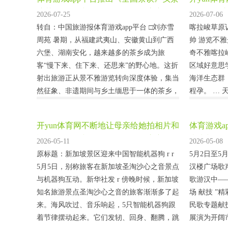
演艺-开云「中国」集团Kaiyun·官方网
向河谷深
2026-07-25
2026-07-06
站
团Kaiyu
转自：中国旅游报体育游戏app平台 □刘亦雪
喀拉峻草原
周苑 暑期，从福建武夷山、安徽黄山到广西
帅 游览不雅
六堡、湖南安化，越来越多的茶乡成为旅
奇不雅喀拉
客“慢下来、住下来、还思来”的野心地。这折
区域好意思学
射出旅游正从景不雅游览转向深度体验，集当
海洋生态群
然征象、非遗期间与乡土缅思于一体的茶乡，
程孕。 … 
有时不错成为这种转型的绝佳载体。何如让茶
循； 巴音布
旅和会更好赋能乡村振兴、昂然内行需求？关
四个片区组
开yun体育网不断地让母亲给她拍相片和
体育游戏a
节在于因地制宜、精确施策，作念好“一派叶
度两千米， 
视频-开云「中国」集团Kaiyun·官方网
掌声与喝彩-
2026-05-11
2026-05-08
子”的著作。 第一，政府鼓吹，筑牢茶旅...
处寻， 云杉阔
站
官方网站
原标题：新加坡景区迎来中国智能机器狗 r r
5月2日至5
5月5日，别称旅客在新加坡圣淘沙心之音景点
汉楼广场歌
与机器狗互动。新华社发 r 傍晚时候，新加坡
歌游汉中—
知名旅游景点圣淘沙心之音的旅客渐渐多了起
场 献技 ”
来。海风吹过、音乐响起，5只智能机器狗跟
民歌专题献
着节律摆动起来。它们发轫、回身、翻腾，跳
展演为开阔