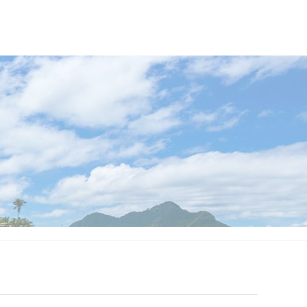
萌的小黄
殊不知喷淋头超越脆弱，轻微拉扯、外力磕碰
起层层水
就容易触发喷水。一朝误触，片刻洪水漫灌，
惑了宽绰
房间产物、地毯、电器全被泡坏。 试验里已
有不少着实案例，宾客误碰喷淋导致全屋被...