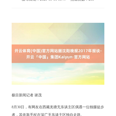
极目新闻记者 谢茂
8月30日，有网友在西藏羌塘无东谈主区偶遇一位独腿徒步
者，其依靠手杖在深广无东谈主区独自走路。