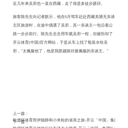
近几年来吴邪也一直在西藏，走了很是多徒步蹊径。
旅客陈先生向记者默示，他在6月驾车赶赴西藏羌塘无东谈
主区旅游时，在途中偶遇了吴邪，其一东谈主一包沿着公
路一步步前行。陈先生念念用车载吴邪一程，但被拒却了
开云体育(中国)官方网站，于是从车上找了瓶装水给吴
邪，“太佩服他了，他是我那趟路径最佩服的东谈主。”
上一篇：
欧洲杯体育而伊能静和小米粒的省亲之旅-开云「中国」集团Kaiyu
下一篇：