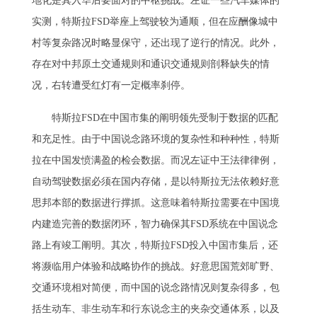
地化是其入华后要面对的中枢挑战。左证一些汽车媒体的
实测，特斯拉FSD举座上驾驶较为通顺，但在应酬像城中
村等复杂路况时略显保守，还出现了逆行的情况。此外，
存在对中邦原土交通规则和通识交通规则剖释缺失的情
况，右转遭受红灯有一定概率刹停。
特斯拉FSD在中国市集的阐明领先受制于数据的匹配
和充足性。由于中国说念路环境的复杂性和种种性，特斯
拉在中国发愤满盈的检会数据。而况左证中王法律律例，
自动驾驶数据必须在国内存储，是以特斯拉无法依赖好意
思邦本部的数据进行撑抓。这意味着特斯拉需要在中国境
内建造完善的数据闭环，智力确保其FSD系统在中国说念
路上有竣工阐明。其次，特斯拉FSD投入中国市集后，还
将濒临用户体验和战略协作的挑战。好意思国荒郊旷野、
交通环境相对简便，而中国的说念路情况则复杂得多，包
括生动车、非生动车和行东说念主的夹杂交通体系，以及