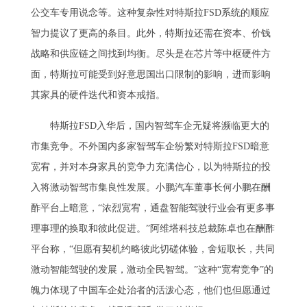
公交车专用说念等。这种复杂性对特斯拉FSD系统的顺应
智力提议了更高的条目。此外，特斯拉还需在资本、价钱
战略和供应链之间找到均衡。尽头是在芯片等中枢硬件方
面，特斯拉可能受到好意思国出口限制的影响，进而影响
其家具的硬件迭代和资本戒指。
特斯拉FSD入华后，国内智驾车企无疑将濒临更大的
市集竞争。不外国内多家智驾车企纷繁对特斯拉FSD暗意
宽宥，并对本身家具的竞争力充满信心，以为特斯拉的投
入将激动智驾市集良性发展。小鹏汽车董事长何小鹏在酬
酢平台上暗意，“浓烈宽宥，通盘智能驾驶行业会有更多事
理事理的换取和彼此促进。”阿维塔科技总裁陈卓也在酬酢
平台称，“但愿有契机约略彼此切磋体验，舍短取长，共同
激动智能驾驶的发展，激动全民智驾。”这种“宽宥竞争”的
魄力体现了中国车企处治者的活泼心态，他们也但愿通过