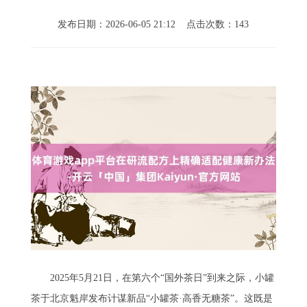
发布日期：2026-06-05 21:12 点击次数：143
2025年5月21日，在第六个“国外茶日”到来之际，小罐
茶于北京魁岸发布计谋新品“小罐茶·高香无糖茶”。这既是