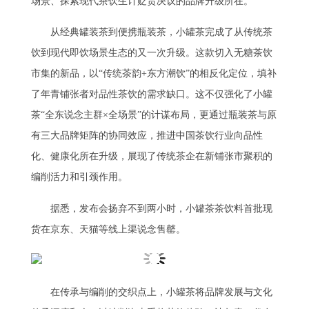
场景、探索现代茶饮生计贬责决议的品牌升级所在。
从经典罐装茶到便携瓶装茶，小罐茶完成了从传统茶
饮到现代即饮场景生态的又一次升级。这款切入无糖茶饮
市集的新品，以“传统茶韵+东方潮饮”的相反化定位，填补
了年青铺张者对品性茶饮的需求缺口。这不仅强化了小罐
茶“全东说念主群×全场景”的计谋布局，更通过瓶装茶与原
有三大品牌矩阵的协同效应，推进中国茶饮行业向品性
化、健康化所在升级，展现了传统茶企在新铺张市聚积的
编削活力和引颈作用。
据悉，发布会扬弃不到两小时，小罐茶茶饮料首批现
货在京东、天猫等线上渠说念售罄。
在传承与编削的交织点上，小罐茶将品牌发展与文化