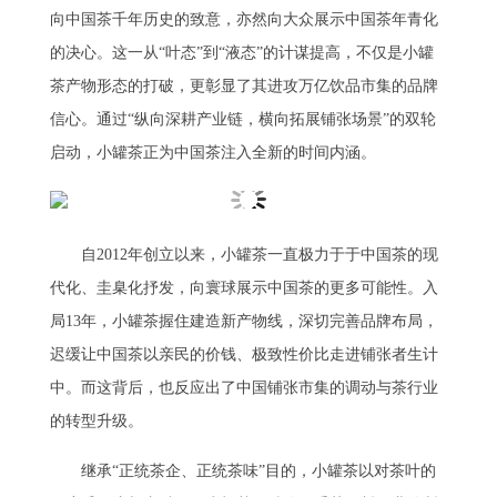
向中国茶千年历史的致意，亦然向大众展示中国茶年青化
的决心。这一从“叶态”到“液态”的计谋提高，不仅是小罐
茶产物形态的打破，更彰显了其进攻万亿饮品市集的品牌
信心。通过“纵向深耕产业链，横向拓展铺张场景”的双轮
启动，小罐茶正为中国茶注入全新的时间内涵。
自2012年创立以来，小罐茶一直极力于于中国茶的现
代化、圭臬化抒发，向寰球展示中国茶的更多可能性。入
局13年，小罐茶握住建造新产物线，深切完善品牌布局，
迟缓让中国茶以亲民的价钱、极致性价比走进铺张者生计
中。而这背后，也反应出了中国铺张市集的调动与茶行业
的转型升级。
继承“正统茶企、正统茶味”目的，小罐茶以对茶叶的