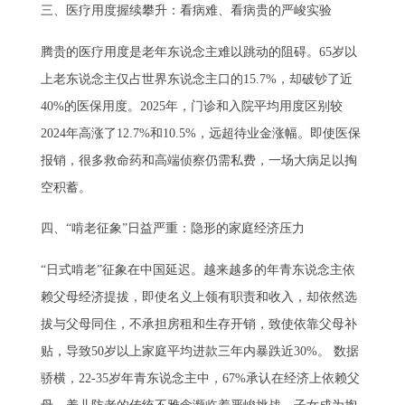
三、医疗用度握续攀升：看病难、看病贵的严峻实验
腾贵的医疗用度是老年东说念主难以跳动的阻碍。65岁以
上老东说念主仅占世界东说念主口的15.7%，却破钞了近
40%的医保用度。2025年，门诊和入院平均用度区别较
2024年高涨了12.7%和10.5%，远超待业金涨幅。即使医保
报销，很多救命药和高端侦察仍需私费，一场大病足以掏
空积蓄。
四、“啃老征象”日益严重：隐形的家庭经济压力
“日式啃老”征象在中国延迟。越来越多的年青东说念主依
赖父母经济提拔，即使名义上领有职责和收入，却依然选
拔与父母同住，不承担房租和生存开销，致使依靠父母补
贴，导致50岁以上家庭平均进款三年内暴跌近30%。 数据
骄横，22-35岁年青东说念主中，67%承认在经济上依赖父