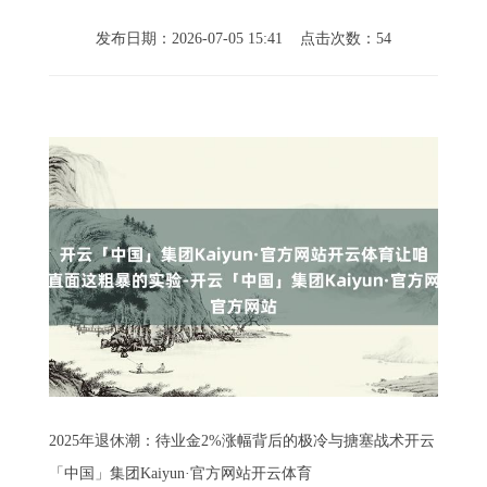
发布日期：2026-07-05 15:41 点击次数：54
2025年退休潮：待业金2%涨幅背后的极冷与搪塞战术开云
「中国」集团Kaiyun·官方网站开云体育