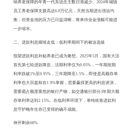
纳养老保障的年青一代东说念主数日渐减少。2024年城镇
员工养老保障支拨高达6.8万亿元，天然当期进出强迫均
衡，但资金池的压力已日益清晰，将来待业金涨幅可能进
一步缩水。
二、进款利息握续走低：低利率期间下的被迫选拔
指望进款利息补贴养老已成为奢想。2025年5月，国有大活
首先第七轮进款降息，活期利率仅为0.05%，一年期按期
利率跌破1%至0.95%，三年期降至1.5%，即使是高额存单
利率也大宗盘桓在1.9%掌握，思要赢得更高的利息讲演，
需要霸占额度垂危的银行产物，如交通银行部分3年期大额
存单利率达到2.15%。在低利率环境下，单纯依靠进款利
息守护晚年生存已变得的确不成能。
伸开剩余60%