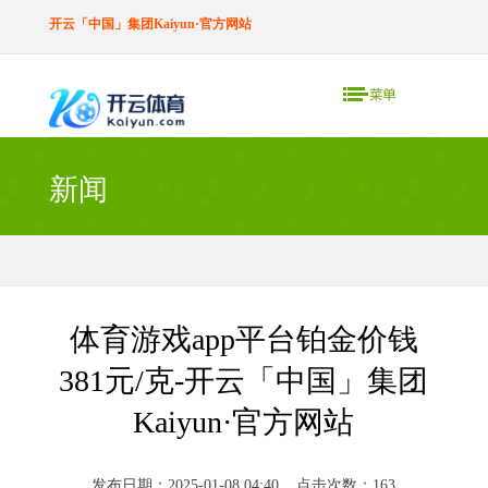
开云「中国」集团Kaiyun·官方网站
新闻
体育游戏app平台铂金价钱
381元/克-开云「中国」集团
Kaiyun·官方网站
发布日期：2025-01-08 04:40 点击次数：163