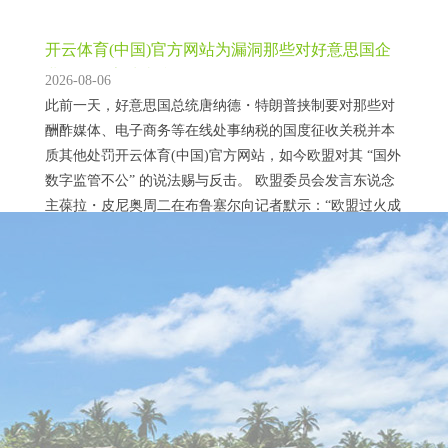
开云体育(中国)官方网站为漏洞那些对好意思国企
业征收数字处事税的
2026-08-06
此前一天，好意思国总统唐纳德・特朗普挟制要对那些对
酬酢媒体、电子商务等在线处事纳税的国度征收关税并本
质其他处罚开云体育(中国)官方网站，如今欧盟对其 “国外
数字监管不公” 的说法赐与反击。 欧盟委员会发言东说念
主葆拉・皮尼奥周二在布鲁塞尔向记者默示：“欧盟过火成
员国领有在本国邦畿上依次经济活动的主权权益，且这些
依次稳当咱们的民主价值不雅。” 特朗普并未指明具体针
体育游戏app平台“国度和经济安全基金将包括来自
对哪些国度，仅挟制称，为漏洞那些对好...
日本、韩国的资金
2026-08-06
好意思国商务部长霍华德·卢特尼克在接收采访时暗示，好
意思国将欺骗来自其他国度的资金确立国度和经济安全基
金，而非创建一家主权钞票基金。 “咱们不会缔造主权钞
票基金，”他暗示。 他补充说，“国度和经济安全基金将包
括来自日本、韩国的资金”。 海量资讯、精确解读，尽在