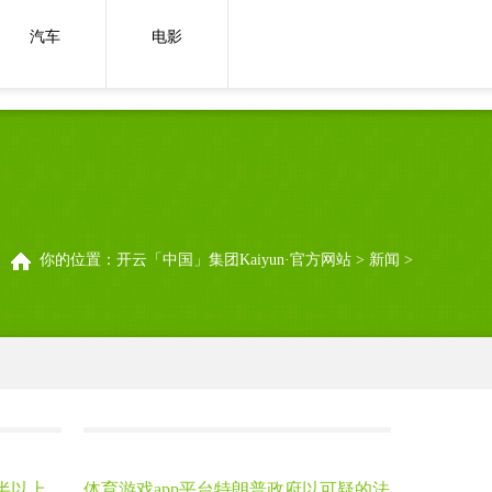
新闻
汽车
电影
你的位置：
开云「中国」集团Kaiyun·官方网站
>
新闻
>
半以上
体育游戏app平台特朗普政府以可疑的法