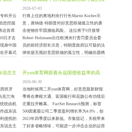
」集团
律依据无视好意思联储的孤立性-开云
2026-07-03
「中国」集团Kaiyun·官方网站
专科开云
行将上任的奥地利央行行长Martin Kocher示
助您挖掘
意，唐纳德·特朗普对好意思联储孤立性的袭
伟达首席
击使物价牢固濒临风险。 这位将于9月接替
10日才去
Robert Holzmann出任欧洲央行责罚委员会委
现身中国
员的前经济部长示意，特朗普政府以可疑的法
在开幕式
律依据无视好意思联储的孤立性，明确但愿镌
，好意思
汰好意思国的债务资本。 Kocher在其网站上
中国之行
发表著作称，“要是政府同期主导财政策略和
东说念主
开yun体育网跟着永远国债收益率的高
来了，况
货币策略，那么它就不错通过镌汰利率、加多
un·官
涨-开云「中国」集团Kaiyun·官方网站
2026-06-30
.
货币供应...
引西班牙
当地时候周二开yun体育网，好意思股新财报
乌克兰淘
季将在摩根大通、富国银行和花旗公布功绩后
统统由机
庄重拉开帷幕。 FactSet Research预测，标普
作战东说
500因素股公司二季度盈利增长率为4.8%，创
利侵扰的
2023年四季度以来新低。市集惦记，关税带来
东说念主
了好多省略情味，可能进一步冲击企业的运营