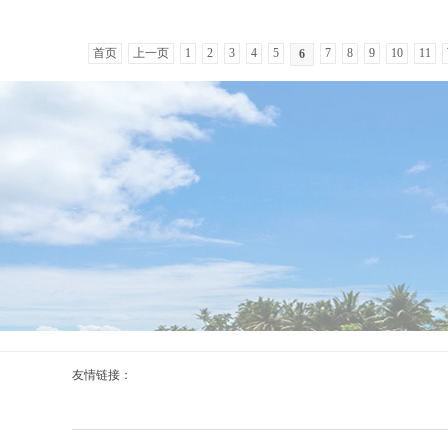
普这次侦查成效，则是创了一个记载的！ \n
不会使用对方
什么记载呢？ \n 其实，本年2月，当英国首相
首页
上一页
1
2
3
4
5
7
8
9
10
11
斯塔默访好意思工夫，在白宫向特朗普递交查
6
尔斯...
友情链接：