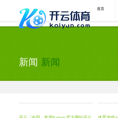
开云「中国」集团Kaiyun·官方网站
首页
新闻
新闻
开云「中国」集团Kaiyun·官方网站开云
体育游戏a