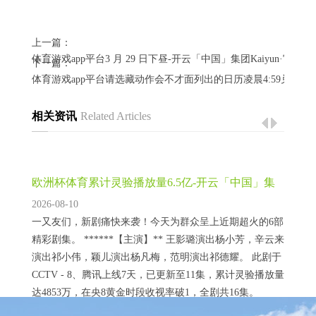
上一篇：
体育游戏app平台3 月 29 日下昼-开云「中国」集团Kaiyun·官方网
下一篇：
体育游戏app平台请选藏动作会不才面列出的日历凌晨4:59兑现-开云
相关资讯
Related Articles
欧洲杯体育累计灵验播放量6.5亿-开云「中国」集
团Kaiyun·
2026-08-10
一又友们，新剧痛快来袭！今天为群众呈上近期超火的6部
精彩剧集。 ******【主演】** 王影璐演出杨小芳，辛云来
演出祁小伟，颖儿演出杨凡梅，范明演出祁德耀。 此剧于
CCTV - 8、腾讯上线7天，已更新至11集，累计灵验播放量
达4853万，在央8黄金时段收视率破1，全剧共16集。
**【点评】** 在古偶与现偶充斥的暑期档，《小芳》凭借