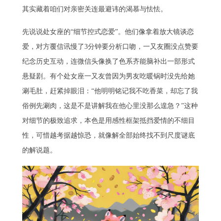
其实藏着咱们对亲密关连最避讳的渴慕与怯怯。
先说说处女座的“细节控式恋爱”。他们像拿着放大镜谈恋
爱，对方覆信讯慢了3分钟要分析口吻，一又友圈没点赞要
纪念历史互动，连微信头像换了色系齐能脑补出一部形式
悬疑剧。有个处女座一又友曾因为男友吃暖锅时没先给她
涮毛肚，赶紧掉眼泪：“他明明铭记我不吃香菜，却忘了我
俗例先涮肉，这是不是讲解我在他心里没那么遑急？”这种
对细节的极致追求，本色是用感性框架抵挡爱情的不细目
性，可惜越考据越惊恐，就像解全部始终找不到尺度谜底
的解说题。