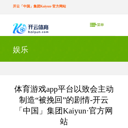
开云「中国」集团Kaiyun·官方网站
娱乐
体育游戏app平台以致会主动
制造“被挽回”的剧情-开云
「中国」集团Kaiyun·官方网
站