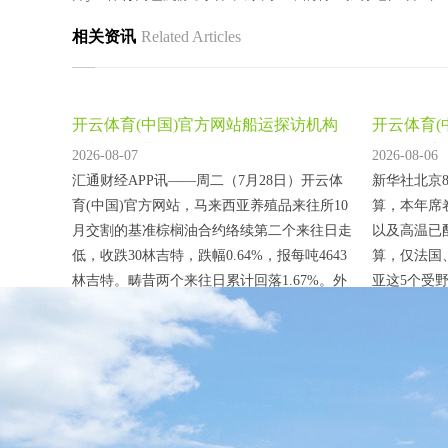
相关资讯
Related Articles
开云体育(中国)官方网站船运探访机构
开云体育(
最新预估泄露-开云「中国」集
至少4万家
2026-08-07
2026-08-06
汇通财经APP讯——周二（7月28日）开云体
新华社北京
育(中国)官方网站，马来西亚养殖品来往所10
算，本年席
月交割的基准棕榈油合约络续第二个来往日走
以及高温已
低，收跌30林吉特，跌幅0.64%，报每吨4643
算，仅法国
林吉特。畴昔两个来往日累计回落1.67%。外
亚这5个受
部动力市集与联系植物油同步疲软，使得棕榈
世缠绵就达
油盘面面对集体性抛压，但需求侧亮点一定进
员会7月3
度上减缓了跌幅。 外部市集共振累赘，动力
43.4万公
属性承压 本轮下行与芝加哥豆油及原油的下
西班牙马德
探高度同频。行情泄...
的物品。新华