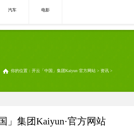
网以色列正与好意思国握续保握量度-开云「中国」集团Kaiyun·官方网站
汽车
电影
你的位置：
开云「中国」集团Kaiyun·官方网站
>
资讯
>
集团Kaiyun·官方网站