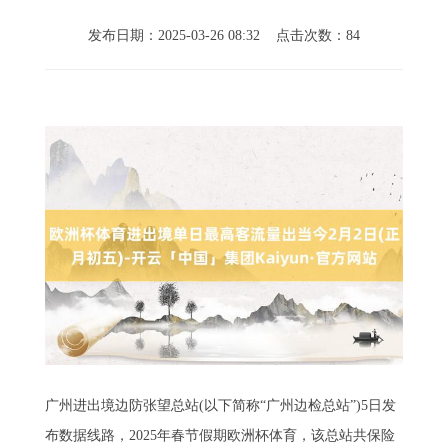
发布日期：2025-03-26 08:32 点击次数：84
广州进出境边防张望总站(以下简称“广州边检总站”)5日发
布数据线路，2025年春节假期欧洲杯体育，该总站共保险