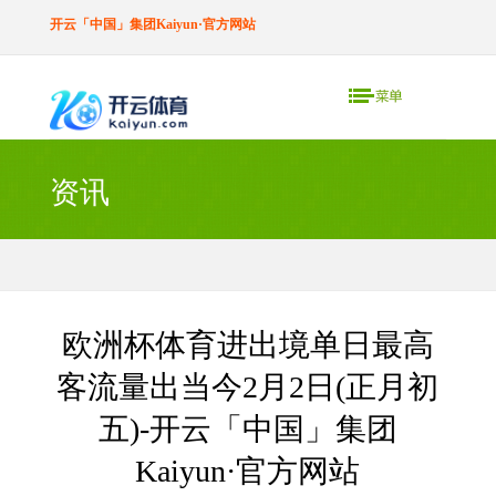
开云「中国」集团Kaiyun·官方网站
资讯
欧洲杯体育进出境单日最高
客流量出当今2月2日(正月初
五)-开云「中国」集团
Kaiyun·官方网站