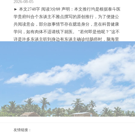
混在大便里头-开云「
2026-08-05
► 本文2748字 阅读3分钟 声明：本文推行均是根据泰斗医
学贵府纠合个东谈主不雅点撰写的原创推行，为了便捷公
共阅读意会，部分故事情节存在臆造身分，意在科普健康
学问，如有肉体不适请线下就医。 “若何即是他呢？”这不
详是许多东谈主听到身边有东谈主确诊结肠癌时，脑海里
蹦出的第一个念头。归拢个屋檐下吃饭，差未几的作息，
体检讲明亦然一前一后拿的，为啥偏巧是他摊上这病？ 一
体育游戏app平台 现时自动驾驶芯片阛阓竞争热烈-
项针对422名结肠癌死人的回首性访...
开云「中国」集
2026-08-01
不雅点网讯：7月29日，高通本领公司与良马集团晓谕完了
一项互助条约，高通将在未来十年为良马下一代数字座舱
及先进驾驶援手系统/自动驾驶（ADAS/AD）提供计算芯
片。 这次互助涵盖高通骁龙® 数字底盘™处治有缱绻，包
括座舱处理器、自动驾驶芯片、AI加快器，以及骁龙® 汽
车平台至尊版系统级芯片（SoC）。高通本质副总裁暨汽
车、产业、镶嵌式物联网与机械东说念主行状群总司理
体育游戏app平台并莫得明确的给出复兴-开云「中
Nakul Duggal示意，代...
友情链接：
国」集团Kaiy
2026-07-29