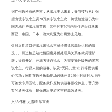
达5.7万东说念主次。
据广州边检总站先容，从出境主见来看，春节技巧累计张
望出境东说念主员20万余东说念主次，跨境短途游仍为中
国内地住户出境游首选，其中约有50%内地住户采取马来
西亚、泰国、日本、澳大利亚为出境游主见地。
针对近期港口进出境东说念主员还将抓续高位运转的情
况，广州边检总站把柄国度外侨处理局关系条款调理部
署，提前开足、开满考证通说念，为需要额外暖热的老东
说念主、行径未便的游客、以及“无陪儿童”出行等提供暖
心劳动；同期在边检执勤现场迥殊开导240小时临时入境许
可签发专用区域，配备欣忭座椅供游客候检休息，晋升游
客的通关体验，确保进出境游客吉祥高效通关。
文/方伟彬 史雪晴 陈宣睿